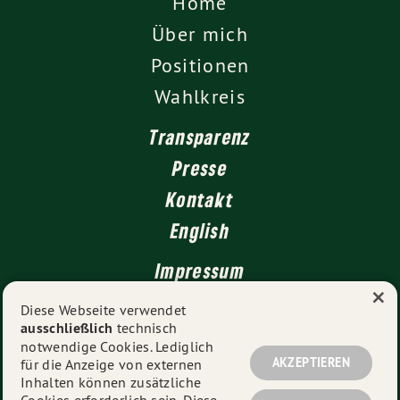
Home
Über mich
Positionen
Wahlkreis
Transparenz
Presse
Kontakt
English
Impressum
×
Datenschutz
Diese Webseite verwendet
ausschließlich
technisch
notwendige Cookies. Lediglich
AKZEPTIEREN
für die Anzeige von externen
© 2026
Florian Siekmann MdL
- Alle Rechte vorbehalten.
Inhalten können zusätzliche