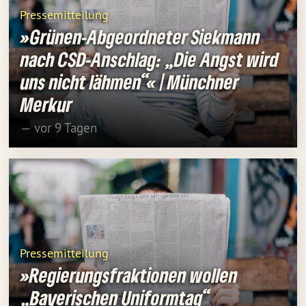
Pressemitteilung
»Grünen-Abgeordneter Siekmann
nach CSD-Anschlag: „Die Angst wird
uns nicht lähmen“« | Münchner
Merkur
— vor 9 Tagen
Pressemitteilung
»Regierungsfraktionen wollen
„Bayerischen Uniformtag“