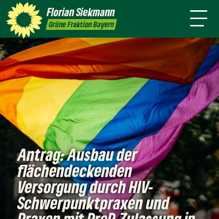
mich
Florian
Siekmann
ansparenz
Presse
Kontakt
English
Grüne Fraktion Bayern
Antrag: Ausbau der
flächendeckenden
Versorgung durch HIV-
Schwerpunktpraxen und
Praxen mit PreP-Zulassung in