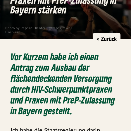
Bayern stärken
Photo by
Raphael Renter | @raphi_rawr
/
Unsplash
< Zurück
Vor Kurzem habe ich einen
Antrag zum Ausbau der
flächendeckenden Versorgung
durch HIV-Schwerpunktpraxen
und Praxen mit PreP-Zulassung
in Bayern gestellt.
Ich habe die Staatsregierung darin