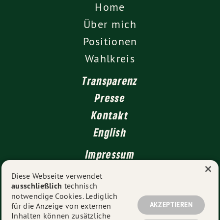
Home
Über mich
Positionen
Wahlkreis
Transparenz
Presse
Kontakt
English
Impressum
×
Datenschutz
Diese Webseite verwendet
ausschließlich
technisch
notwendige Cookies. Lediglich
AKZEPTIEREN
für die Anzeige von externen
© 2026
Florian Siekmann MdL
- Alle Rechte vorbehalten.
Inhalten können zusätzliche