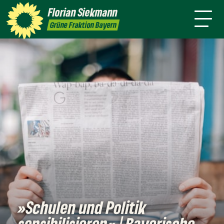
mich
Florian
Siekmann
ansparenz
Presse
Kontakt
English
Grüne Fraktion Bayern
»Schulen und Politik
sensibilisieren« | Bayerische