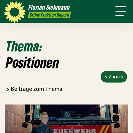
mich
Florian
Siekmann
ansparenz
Presse
Kontakt
English
Grüne Fraktion Bayern
Thema:
Positionen
< Zurück
3 Beiträge zum Thema