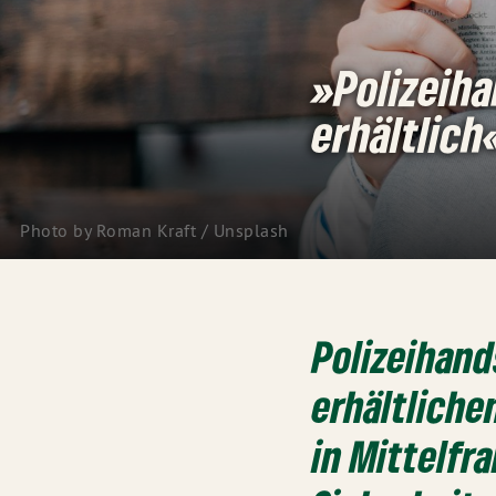
»Polizeiha
erhältlich
Photo by 
Roman Kraft
 / 
Unsplash
Polizeihand
erhältliche
in Mittelfr