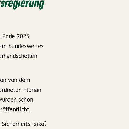
tsregierung
h Ende 2025
 ein bundesweites
zeihandschellen
chon von dem
ordneten Florian
wurden schon
öffentlicht.
Sicherheitsrisiko“.