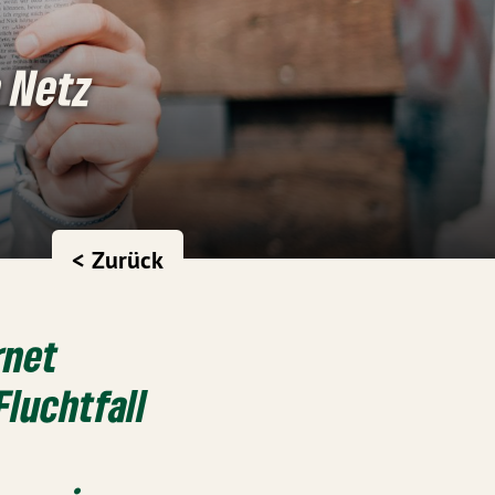
m Netz
< Zurück
rnet
Fluchtfall