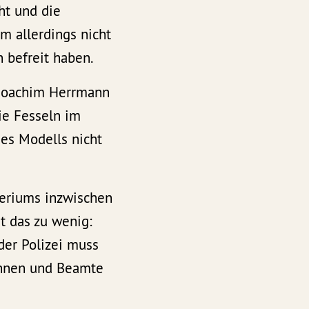
ht und die
m allerdings nicht
n befreit haben.
 Joachim Herrmann
die Fesseln im
des Modells nicht
teriums inzwischen
st das zu wenig:
der Polizei muss
tinnen und Beamte