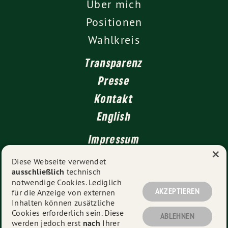
Über mich
Positionen
Wahlkreis
Transparenz
Presse
Kontakt
English
Impressum
×
Datenschutz
Diese Webseite verwendet
ausschließlich
technisch
notwendige Cookies. Lediglich
AKZEPTIEREN
für die Anzeige von externen
© 2026
Florian Siekmann MdL
- Alle Rechte vorbehalten.
Inhalten können zusätzliche
Cookies erforderlich sein. Diese
ABLEHNEN
werden jedoch erst
nach
Ihrer