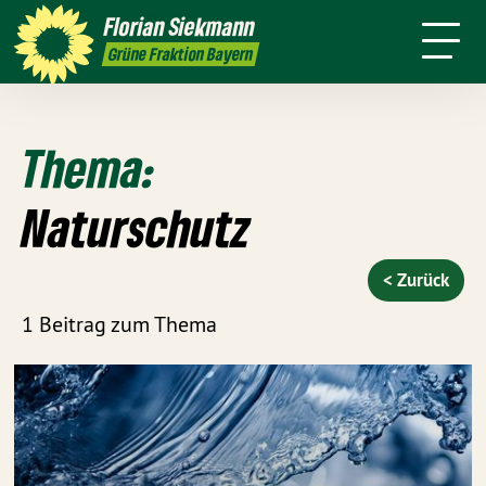
mich
Florian
Siekmann
ansparenz
Presse
Kontakt
English
Grüne Fraktion Bayern
Thema:
Naturschutz
< Zurück
1 Beitrag zum Thema