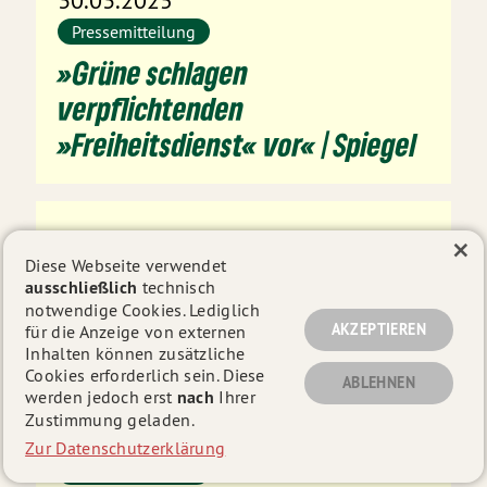
Pressemitteilung
»Grüne schlagen
verpflichtenden
»Freiheitsdienst« vor« | Spiegel
30.03.2025
×
Diese Webseite verwendet
Innenpolitik
ausschließlich
technisch
Ein halbes Jahr für die Freiheit –
notwendige Cookies. Lediglich
AKZEPTIEREN
für die Anzeige von externen
ein Dienst für uns alle!
Inhalten können zusätzliche
Cookies erforderlich sein. Diese
ABLEHNEN
werden jedoch erst
nach
Ihrer
Zustimmung geladen.
27.03.2025
Zur Datenschutzerklärung
Pressemitteilung